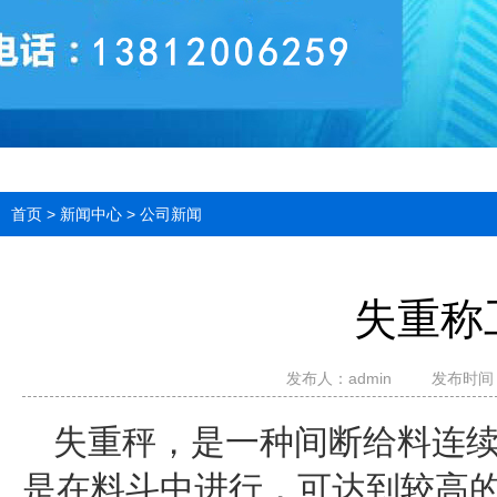
首页
>
新闻中心
>
公司新闻
失重称
发布人：
admin
发布时间：2
失重秤，是一种间断给料连
是在料斗中进行，可达到较高